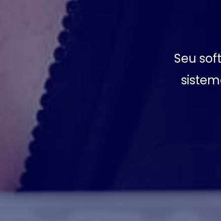
Seu sof
sistem