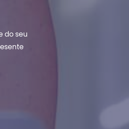
e do seu
resente