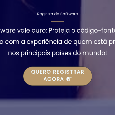
Registro de Software
tware vale ouro: Proteja o código-font
a com a experiência de quem está p
nos principais países do mundo!
QUERO REGISTRAR
AGORA