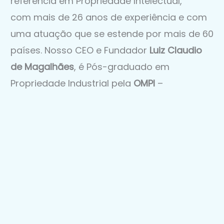
referência em Propriedade Intelectual,
com mais de 26 anos de experiência e com
uma atuação que se estende por mais de 60
países. Nosso CEO e Fundador
Luiz Claudio
de Magalhães
, é Pós-graduado em
Propriedade Industrial pela
OMPI
–
Organização Mundial da Propriedade
Intelectual (ONU – 1978/1979), Possui
46
anos de experiência
em Propriedade
Intelectual. Atuou como Pesquisador-
Examinador de Patentes
no INPI por 21 anos
e
foi reconhecido como
Notório
Especialista
(Pareceres da PGR), Perito
Oficial junto ao Poder Judiciário e Agente da