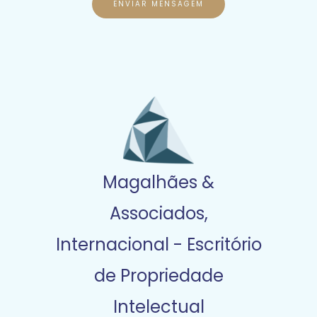
ENVIAR MENSAGEM
f
o
n
e
Magalhães &
Associados,
Internacional - Escritório
de Propriedade
Intelectual