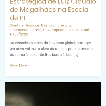
Estratégica de Luiz Claudio
de Magalhães na Escola
de PI
Direito e Negócios
,
Direito Empresarial
,
Empreendedorismo
,
FTO
,
Propriedade Intelectual
-
17/07/2026
No dinâmico cenário da inovação global, proteger
um ativo vai muito além do simples preenchimento
de formulários e trâmites burocráticos […]
Como
Read More »
Pensa
um
Profissional
de
Excelência
em