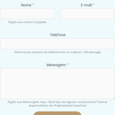
Nome
*
E-mail
*
Digite seu nome Completo
Telefone
Informe seu número de telefone fixo ou Celular / Whatssapp.
N
Mensagem
*
o
m
e
*
T
e
Digite sua Mensagem aqui. Qual tipo de ajjuda você precisa? Somos
especialistas em Propriedade Industrial
l
e