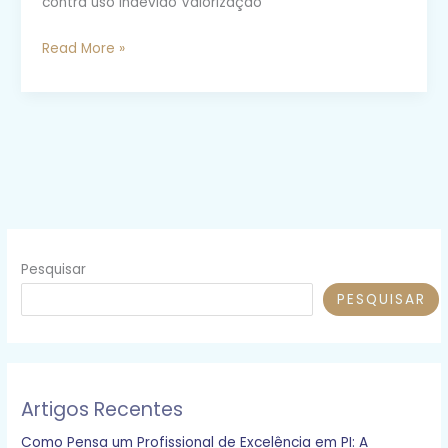
contra uso indevido Valorização
🏷️
Read More »
Registro
de
Marca
no
INPI:
Proteja
sua
empresa
Pesquisar
e
garanta
PESQUISAR
exclusividade
legal
Artigos Recentes
Como Pensa um Profissional de Excelência em PI: A