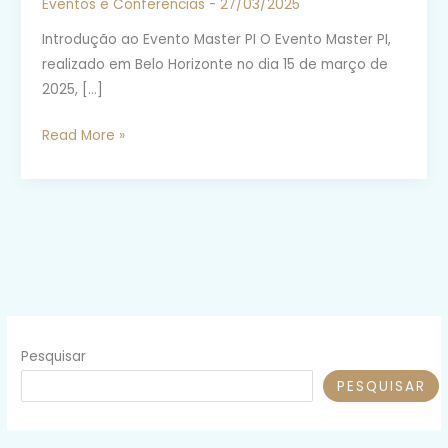
Eventos e Conferências
-
27/03/2025
Introdução ao Evento Master PI O Evento Master PI,
realizado em Belo Horizonte no dia 15 de março de
2025, […]
Evento
Read More »
MASTER
PI
reúne
especialistas
em
Propriedade
Intelectual
em
Pesquisar
BH
no
PESQUISAR
dia
15