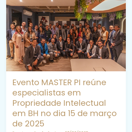
Evento MASTER PI reúne
especialistas em
Propriedade Intelectual
em BH no dia 15 de março
de 2025