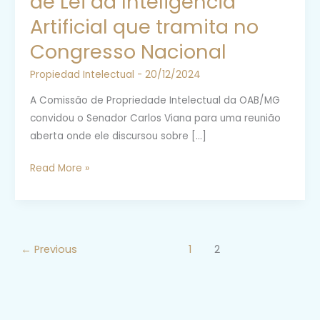
de Lei da Inteligência
Artificial que tramita no
Congresso Nacional
Propiedad Intelectual
-
20/12/2024
A Comissão de Propriedade Intelectual da OAB/MG
convidou o Senador Carlos Viana para uma reunião
aberta onde ele discursou sobre […]
Palestra
Read More »
sobre
a
Proposta
de
←
Previous
1
2
Lei
da
Inteligência
Artificial