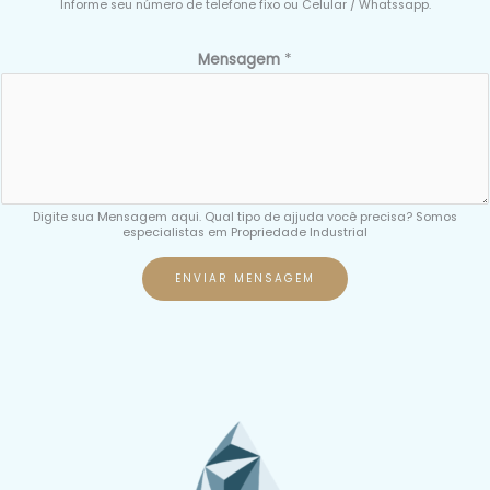
Informe seu número de telefone fixo ou Celular / Whatssapp.
E
Mensagem
*
-
m
a
i
l
M
Digite sua Mensagem aqui. Qual tipo de ajjuda você precisa? Somos
especialistas em Propriedade Industrial
e
n
ENVIAR MENSAGEM
s
a
g
e
m
*