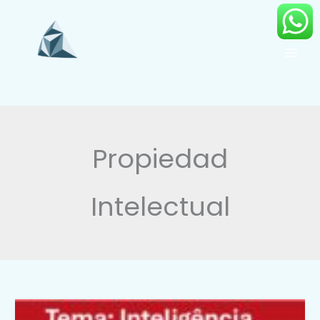
Ir
para
o
conteúdo
Propiedad
Intelectual